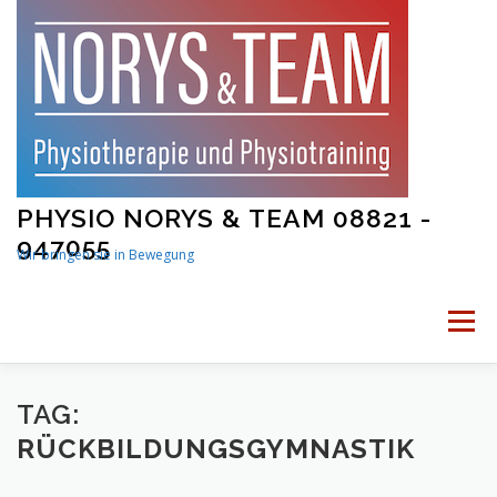
Skip
to
content
PHYSIO NORYS & TEAM 08821 -
947055
Wir bringen sie in Bewegung
Menu
STARTSEITE
PHYSIOTHERAPIE
TAG:
RÜCKBILDUNGSGYMNASTIK
PHYSIOTRAINING
MAMA UND BABY FITNESS