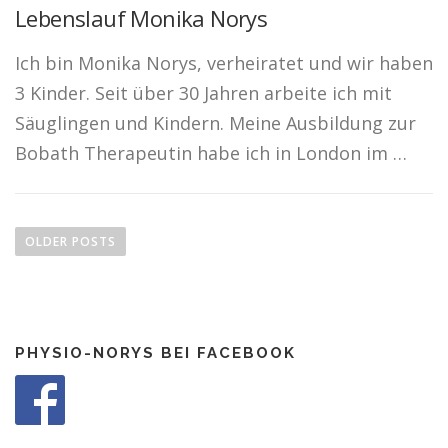
Lebenslauf Monika Norys
Ich bin Monika Norys, verheiratet und wir haben
3 Kinder. Seit über 30 Jahren arbeite ich mit
Säuglingen und Kindern. Meine Ausbildung zur
Bobath Therapeutin habe ich in London im …
P
o
OLDER POSTS
s
t
s
n
PHYSIO-NORYS BEI FACEBOOK
a
v
i
g