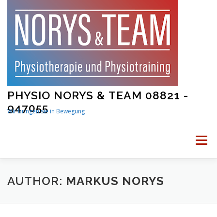
Skip
to
content
PHYSIO NORYS & TEAM 08821 -
947055
Wir bringen sie in Bewegung
Menu
STARTSEITE
PHYSIOTHERAPIE
AUTHOR:
MARKUS NORYS
PHYSIOTRAINING
MAMA UND BABY FITNESS