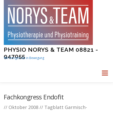
Skip
to
content
PHYSIO NORYS & TEAM 08821 -
947055
Wir bringen sie in Bewegung
Menu
STARTSEITE
PHYSIOTHERAPIE
Fachkongress Endofit
// Oktober 2008 // Tagblatt Garmisch-
PHYSIOTRAINING
MAMA UND BABY FITNESS