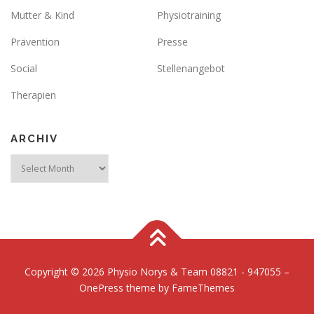
Mutter & Kind
Physiotraining
Prävention
Presse
Social
Stellenangebot
Therapien
ARCHIV
Archiv
Copyright © 2026 Physio Norys & Team 08821 - 947055
–
OnePress
theme by FameThemes