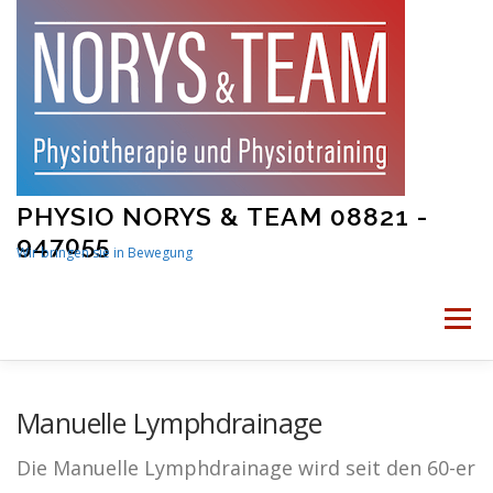
Skip
to
content
PHYSIO NORYS & TEAM 08821 -
947055
Wir bringen sie in Bewegung
Menu
STARTSEITE
PHYSIOTHERAPIE
Manuelle Lymphdrainage
Die Manuelle Lymphdrainage wird seit den 60-er
PHYSIOTRAINING
MAMA UND BABY FITNESS