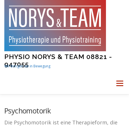
Skip
to
content
PHYSIO NORYS & TEAM 08821 -
947055
Wir bringen sie in Bewegung
Menu
STARTSEITE
PHYSIOTHERAPIE
Psychomotorik
Die Psychomotorik ist eine Therapieform, die
PHYSIOTRAINING
MAMA UND BABY FITNESS