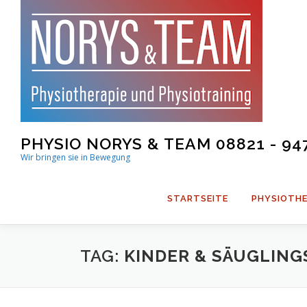
Skip
to
content
PHYSIO NORYS & TEAM 08821 - 94
Wir bringen sie in Bewegung
STARTSEITE
PHYSIOTHE
TAG:
KINDER & SÄUGLING