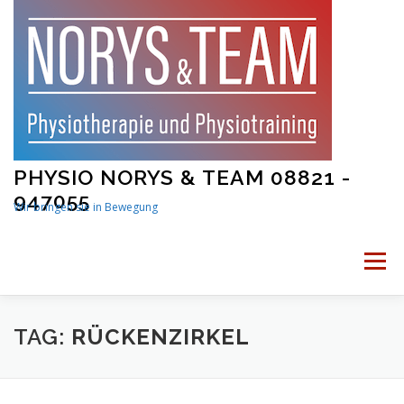
Skip
to
content
PHYSIO NORYS & TEAM 08821 -
947055
Wir bringen sie in Bewegung
Menu
STARTSEITE
PHYSIOTHERAPIE
TAG:
RÜCKENZIRKEL
PHYSIOTRAINING
MAMA UND BABY FITNESS