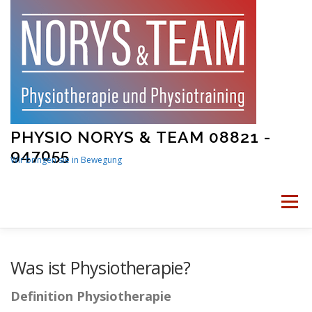
Skip
to
content
PHYSIO NORYS & TEAM 08821 -
947055
Wir bringen sie in Bewegung
Menu
STARTSEITE
PHYSIOTHERAPIE
Was ist Physiotherapie?
Definition Physiotherapie
PHYSIOTRAINING
MAMA UND BABY FITNESS