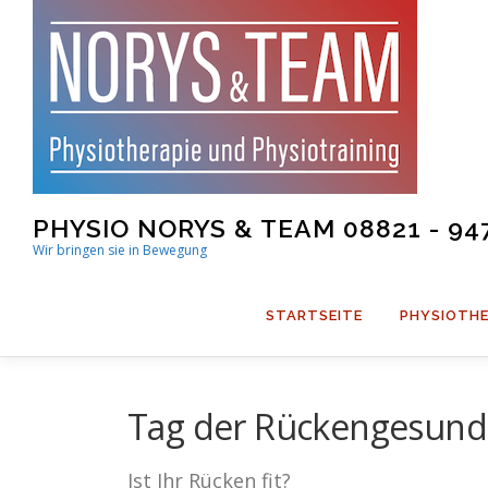
Skip
to
content
PHYSIO NORYS & TEAM 08821 - 94
Wir bringen sie in Bewegung
STARTSEITE
PHYSIOTHE
Tag der Rückengesund
Ist Ihr Rücken fit?